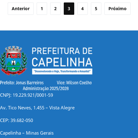
Paginação
Anterior
1
2
3
4
5
Próximo
de
posts
CNPJ: 19.229.921/0001-59
Av. Tico Neves, 1.455 – Vista Alegre
CEP: 39.682-050
Capelinha – Minas Gerais