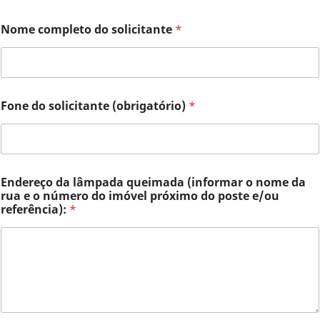
o
Nome completo do solicitante
*
p
r
ó
x
i
m
Fone do solicitante (obrigatório)
*
o
p
r
ó
x
i
Endereço da lâmpada queimada (informar o nome da
m
rua e o número do imóvel próximo do poste e/ou
o
referência):
*