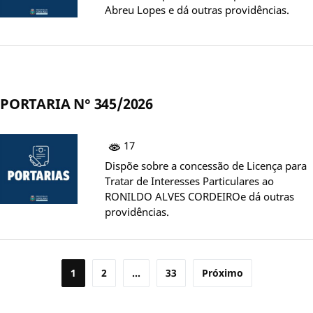
Abreu Lopes e dá outras providências.
PORTARIA N° 345/2026
17
Dispõe sobre a concessão de Licença para
Tratar de Interesses Particulares ao
RONILDO ALVES CORDEIROe dá outras
providências.
Paginação
1
2
…
33
Próximo
de