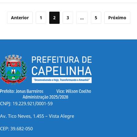
Paginação
Anterior
1
2
3
…
5
Próximo
de
posts
CNPJ: 19.229.921/0001-59
Av. Tico Neves, 1.455 – Vista Alegre
CEP: 39.682-050