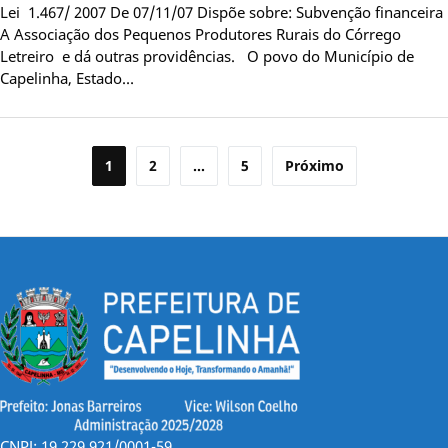
Lei 1.467/ 2007 De 07/11/07 Dispõe sobre: Subvenção financeira
A Associação dos Pequenos Produtores Rurais do Córrego
Letreiro e dá outras providências. O povo do Município de
Capelinha, Estado…
Paginação
1
2
…
5
Próximo
de
posts
CNPJ: 19.229.921/0001-59