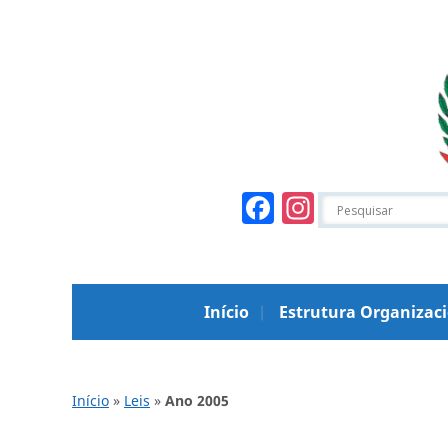
Facebook
Instagr
Início
Estrutura Organizac
Início
»
Leis
»
Ano 2005