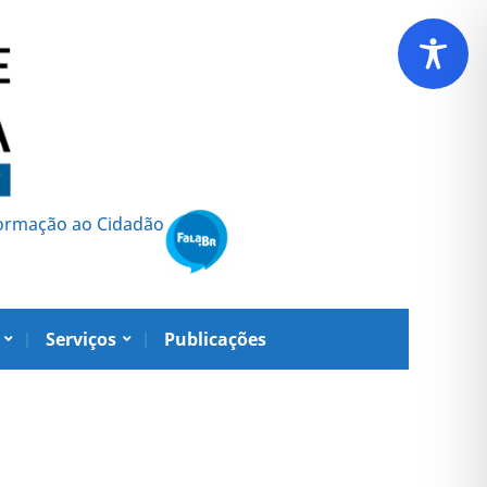
formação ao Cidadão
Serviços
Publicações