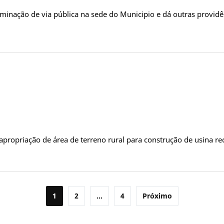
ominação de via pública na sede do Municipio e dá outras provid
apropriação de área de terreno rural para construção de usina
1
2
…
4
Próximo