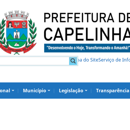
am
Política de Privacidade
Mapa do Site
Serviço de In
ional
Município
Legislação
Transparência