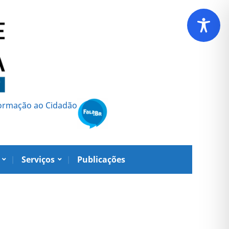
formação ao Cidadão
Serviços
Publicações