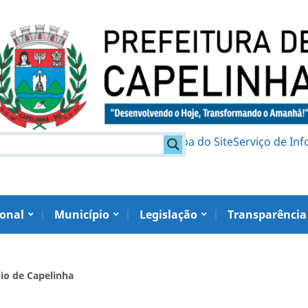
am
Política de Privacidade
Mapa do Site
Serviço de In
ional
Município
Legislação
Transparência
pio de Capelinha