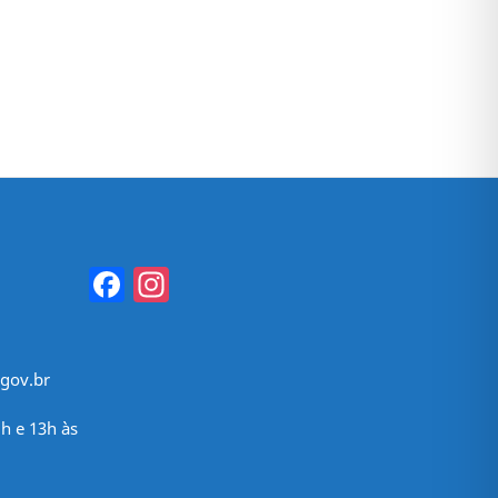
Facebook
Instagram
gov.br
h e 13h às