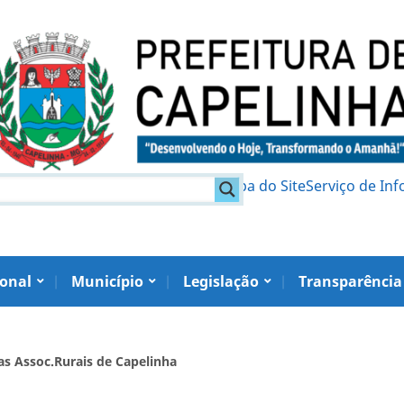
am
Política de Privacidade
Mapa do Site
Serviço de In
ional
Município
Legislação
Transparência
as Assoc.Rurais de Capelinha