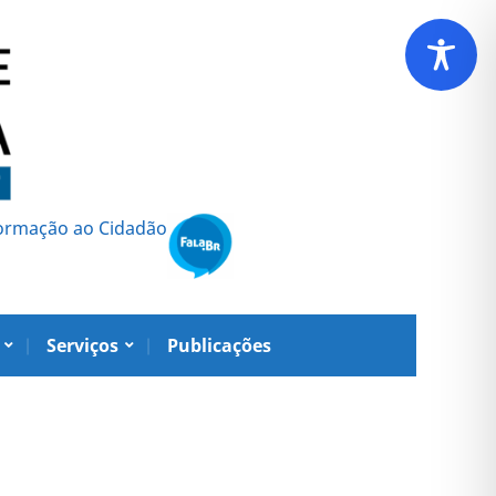
formação ao Cidadão
Serviços
Publicações