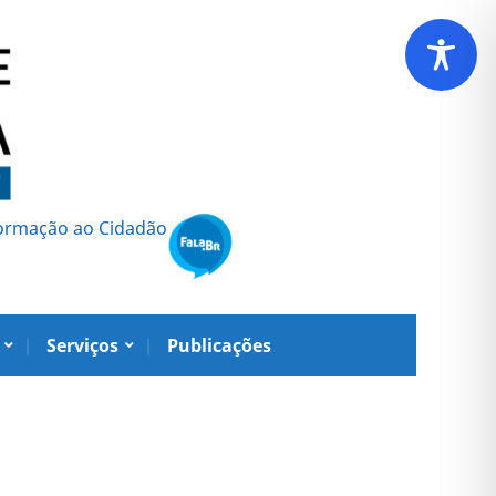
formação ao Cidadão
Serviços
Publicações