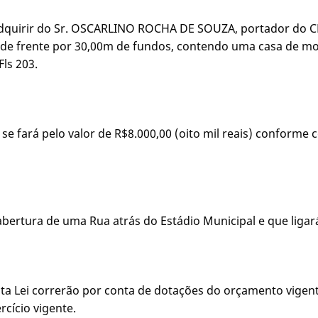
 a adquirir do Sr. OSCARLINO ROCHA DE SOUZA, portador do C
m de frente por 30,00m de fundos, contendo uma casa de m
Fls 203.
ior se fará pelo valor de R$8.000,00 (oito mil reais) confo
ra abertura de uma Rua atrás do Estádio Municipal e que liga
sta Lei correrão por conta de dotações do orçamento vigen
cício vigente.