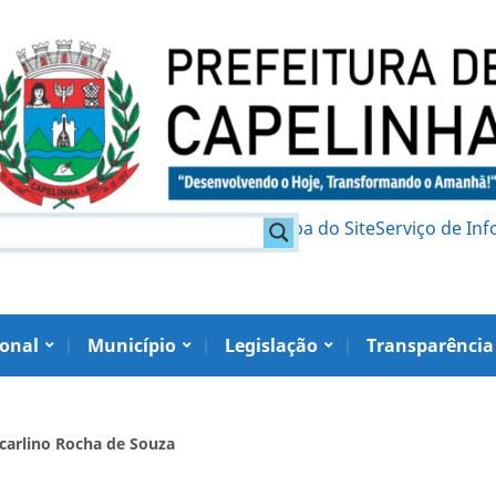
am
Política de Privacidade
Mapa do Site
Serviço de In
ional
Município
Legislação
Transparência
scarlino Rocha de Souza