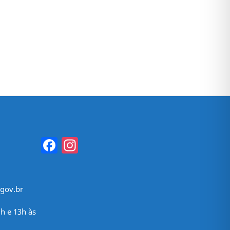
Facebook
Instagram
gov.br
h e 13h às