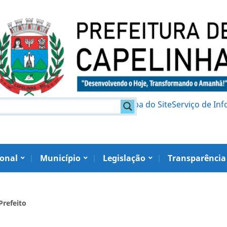
am
Política de Privacidade
Mapa do Site
Serviço de In
ional
Município
Legislação
Transparência
Prefeito