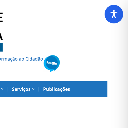
formação ao Cidadão
Serviços
Publicações