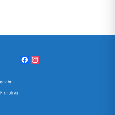
Facebook
Instagram
gov.br
h e 13h às