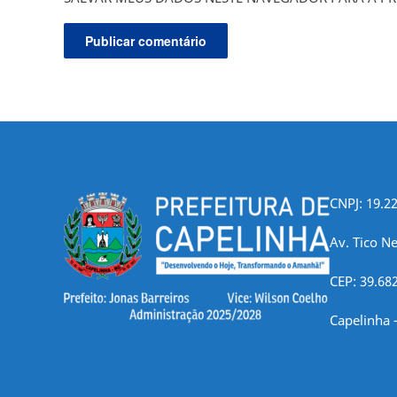
CNPJ: 19.2
Av. Tico Ne
CEP: 39.68
Capelinha 