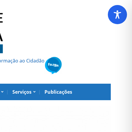
formação ao Cidadão
Serviços
Publicações