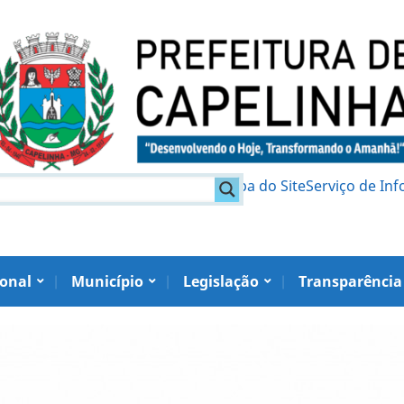
am
Política de Privacidade
Mapa do Site
Serviço de In
ional
Município
Legislação
Transparência