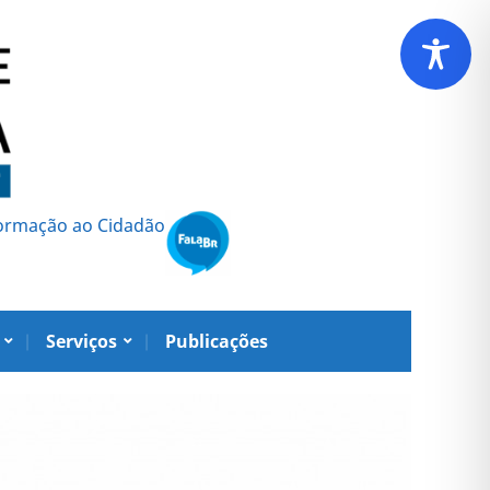
formação ao Cidadão
Serviços
Publicações