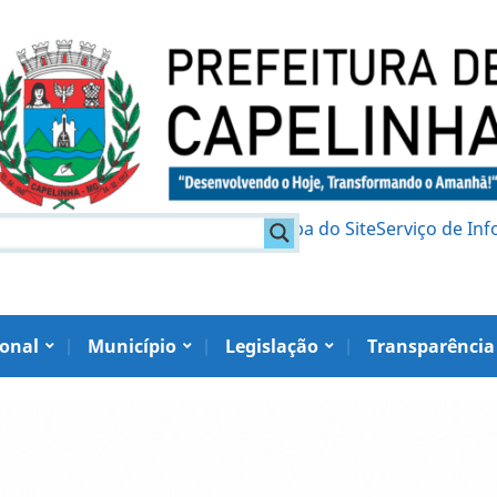
am
Política de Privacidade
Mapa do Site
Serviço de In
ional
Município
Legislação
Transparência