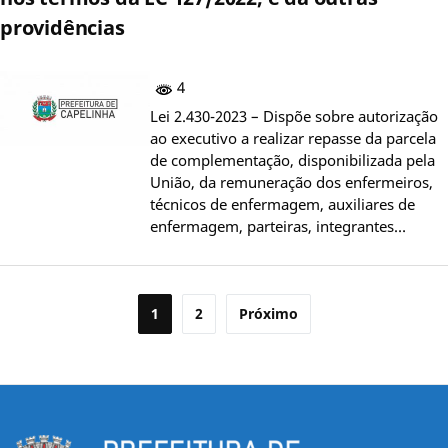
providências
4
Lei 2.430-2023 – Dispõe sobre autorização
ao executivo a realizar repasse da parcela
de complementação, disponibilizada pela
União, da remuneração dos enfermeiros,
técnicos de enfermagem, auxiliares de
enfermagem, parteiras, integrantes…
Paginação
1
2
Próximo
de
posts