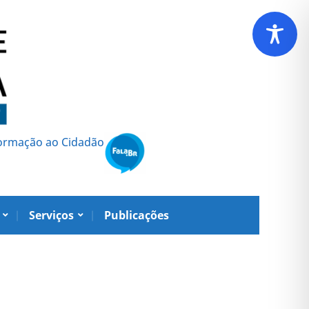
formação ao Cidadão
Serviços
Publicações