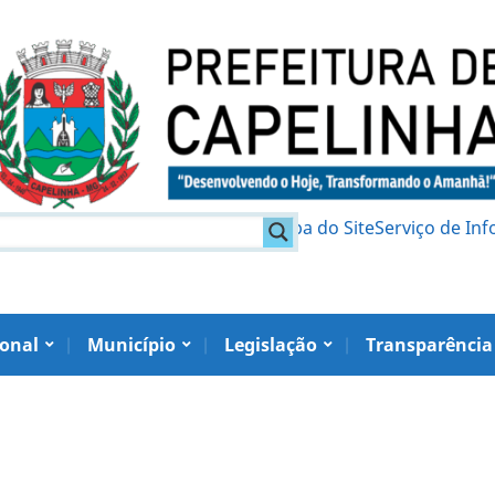
am
Política de Privacidade
Mapa do Site
Serviço de In
ional
Município
Legislação
Transparência