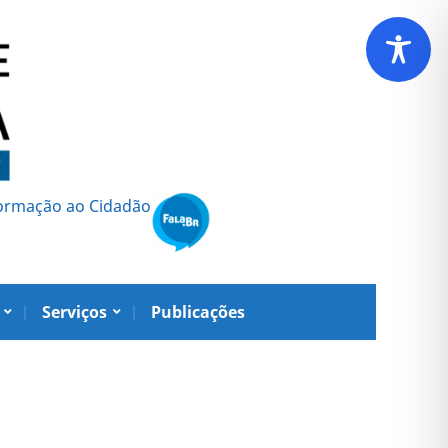
formação ao Cidadão
Serviços
Publicações