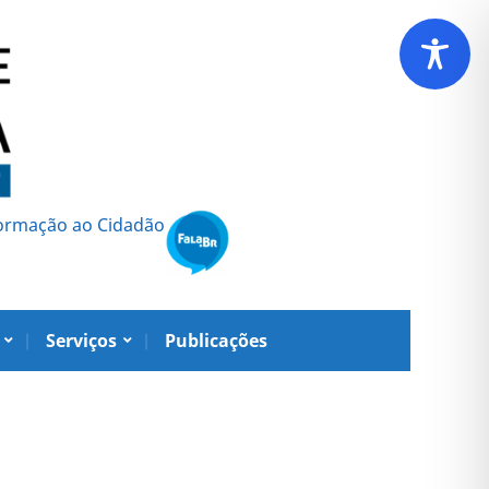
formação ao Cidadão
Serviços
Publicações