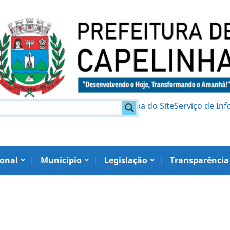
am
Política de Privacidade
Mapa do Site
Serviço de In
ional
Município
Legislação
Transparência