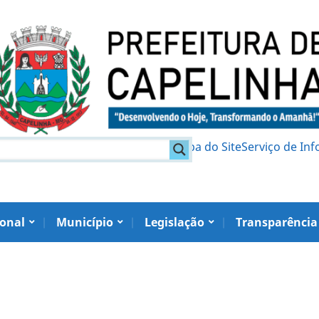
am
Política de Privacidade
Mapa do Site
Serviço de In
ional
Município
Legislação
Transparência