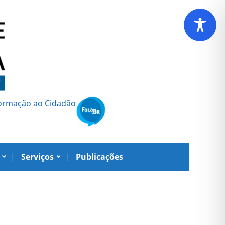
formação ao Cidadão
Serviços
Publicações