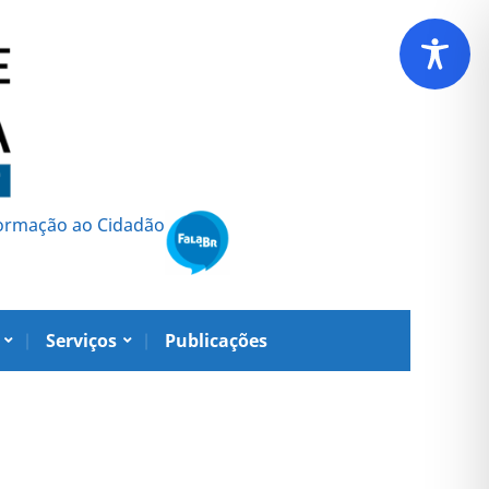
formação ao Cidadão
Serviços
Publicações