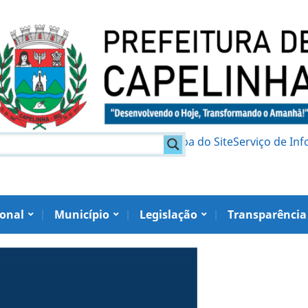
am
Política de Privacidade
Mapa do Site
Serviço de In
ional
Município
Legislação
Transparência