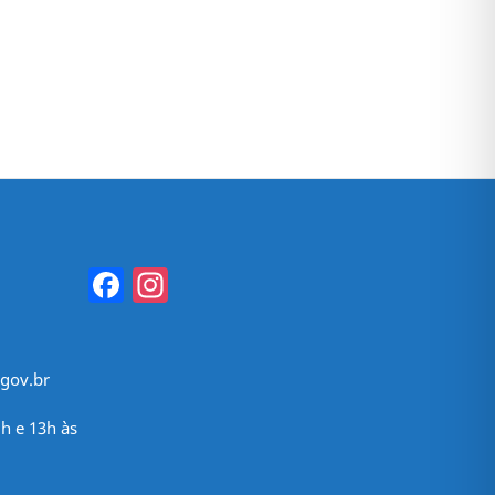
Facebook
Instagram
gov.br
h e 13h às