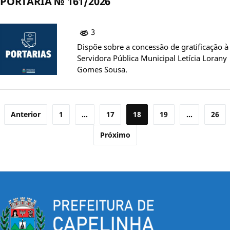
PORTARIA № 161/2026
3
Dispõe sobre a concessão de gratificação à
Servidora Pública Municipal Letícia Lorany
Gomes Sousa.
Paginação
Anterior
1
…
17
18
19
…
26
de
Próximo
posts