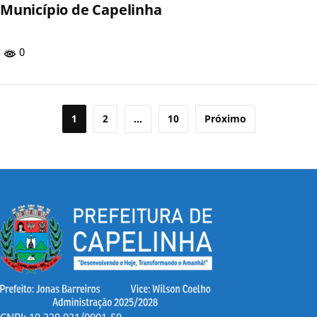
Município de Capelinha
0
Paginação
1
2
…
10
Próximo
de
posts