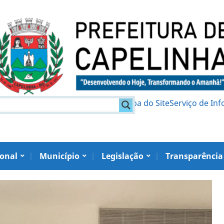
am
Política de Privacidade
Mapa do Site
Serviço de In
ional
Município
Legislação
Transparência