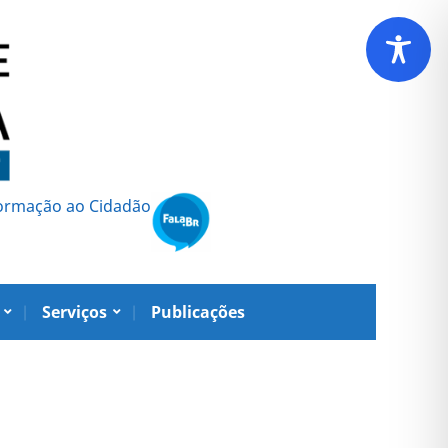
formação ao Cidadão
Serviços
Publicações