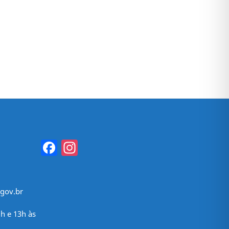
Facebook
Instagram
gov.br
h e 13h às