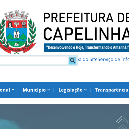
am
Política de Privacidade
Mapa do Site
Serviço de In
ional
Município
Legislação
Transparência