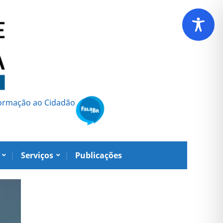
formação ao Cidadão
Serviços
Publicações