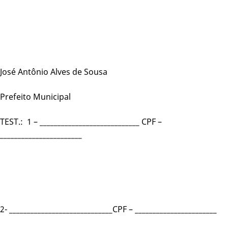
José Antônio Alves de Sousa
Prefeito Municipal
TEST.: 1 – ____________________________ CPF –
_______________________
2- _____________________________CPF – _______________________