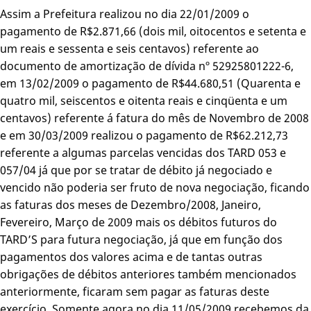
Assim a Prefeitura realizou no dia 22/01/2009 o
pagamento de R$2.871,66 (dois mil, oitocentos e setenta e
um reais e sessenta e seis centavos) referente ao
documento de amortização de dívida nº 52925801222-6,
em 13/02/2009 o pagamento de R$44.680,51 (Quarenta e
quatro mil, seiscentos e oitenta reais e cinqüenta e um
centavos) referente á fatura do mês de Novembro de 2008
e em 30/03/2009 realizou o pagamento de R$62.212,73
referente a algumas parcelas vencidas dos TARD 053 e
057/04 já que por se tratar de débito já negociado e
vencido não poderia ser fruto de nova negociação, ficando
as faturas dos meses de Dezembro/2008, Janeiro,
Fevereiro, Março de 2009 mais os débitos futuros do
TARD’S para futura negociação, já que em função dos
pagamentos dos valores acima e de tantas outras
obrigações de débitos anteriores também mencionados
anteriormente, ficaram sem pagar as faturas deste
exercício. Somente agora no dia 11/05/2009 recebemos da