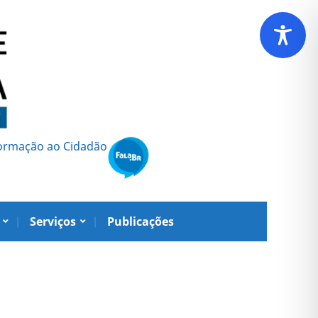
formação ao Cidadão
Serviços
Publicações