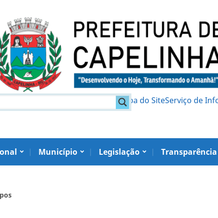
am
Política de Privacidade
Mapa do Site
Serviço de In
ional
Município
Legislação
Transparência
mpos