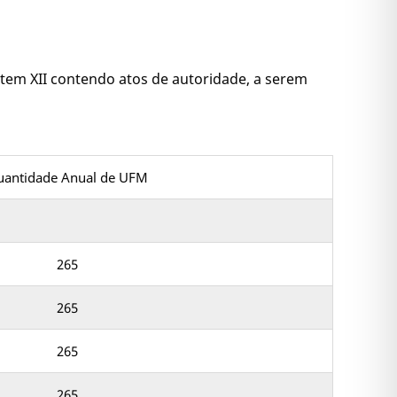
o item XII contendo atos de autoridade, a serem
antidade Anual de UFM
265
265
265
265