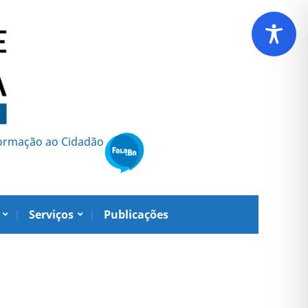
formação ao Cidadão
Serviços
Publicações