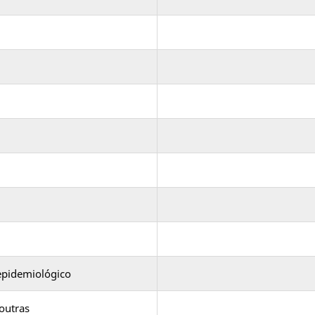
 epidemiológico
 outras