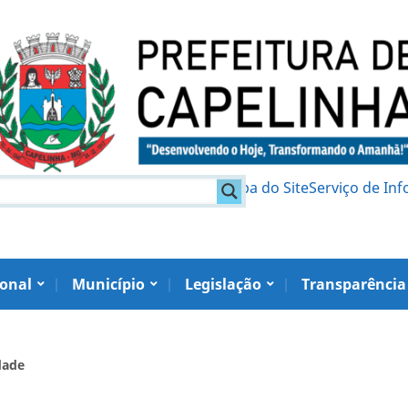
am
Política de Privacidade
Mapa do Site
Serviço de In
ional
Município
Legislação
Transparência
dade