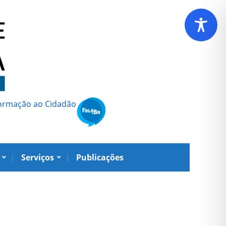
formação ao Cidadão
Serviços
Publicações