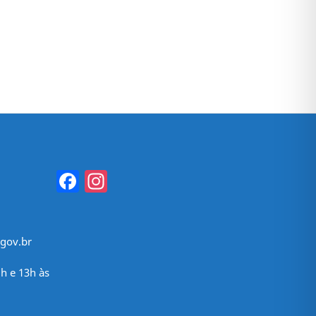
Facebook
Instagram
gov.br
h e 13h às