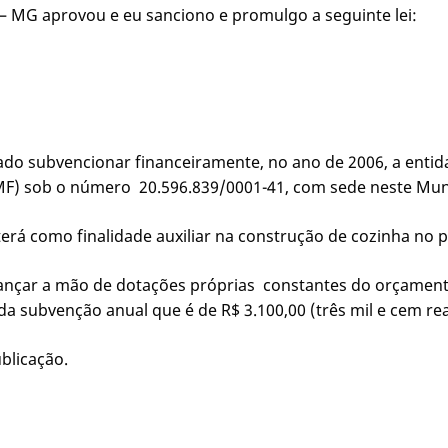
– MG aprovou e eu sanciono e promulgo a seguinte lei:
rizado subvencionar financeiramente, no ano de 2006, a ent
PJ(MF) sob o número 20.596.839/0001-41, com sede neste Mun
r terá como finalidade auxiliar na construção de cozinha no
 a lançar a mão de dotações próprias constantes do orçament
da subvenção anual que é de R$ 3.100,00 (três mil e cem rea
ublicação.