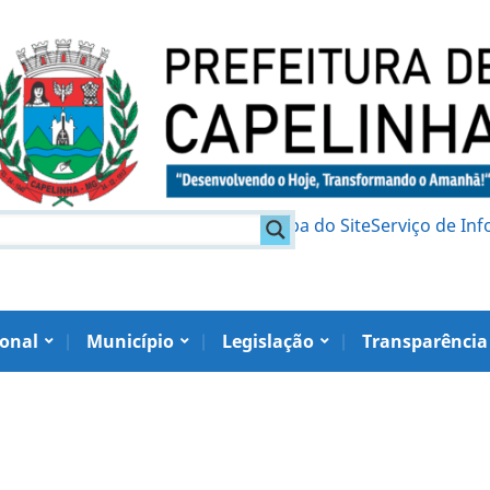
am
Política de Privacidade
Mapa do Site
Serviço de In
ional
Município
Legislação
Transparência