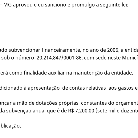
– MG aprovou e eu sanciono e promulgo a seguinte lei:
rizado subvencionar financeiramente, no ano de 2006, a ent
F) sob o número 20.214.847/0001-86, com sede neste Municí
r terá como finalidade auxiliar na manutenção da entidade.
ndicionado à apresentação de contas relativas aos gastos 
 a lançar a mão de dotações próprias constantes do orçament
da subvenção anual que é de R$ 7.200,00 (sete mil e duzent
ublicação.