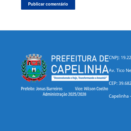
CNPJ: 19.2
Av. Tico Ne
CEP: 39.68
Capelinha 