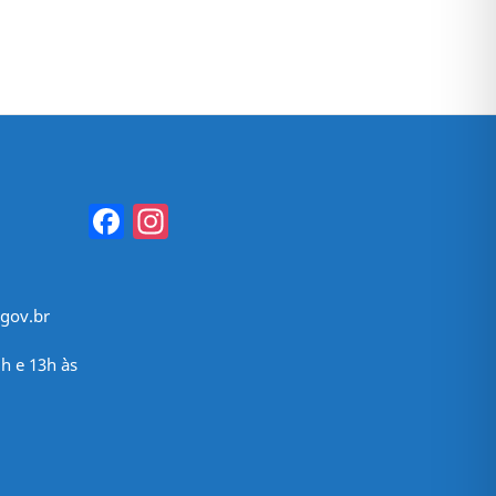
Facebook
Instagram
gov.br
h e 13h às