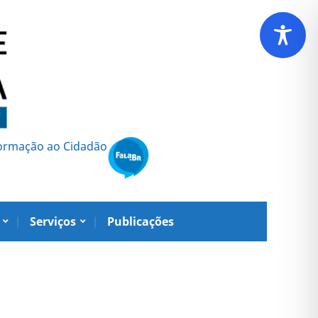
formação ao Cidadão
Serviços
Publicações