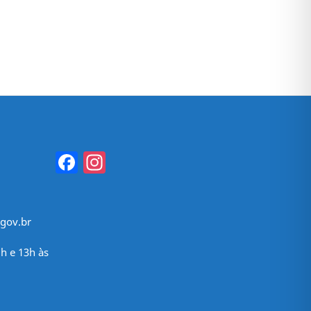
Facebook
Instagram
gov.br
h e 13h às