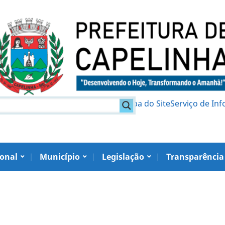
am
Política de Privacidade
Mapa do Site
Serviço de In
ional
Município
Legislação
Transparência