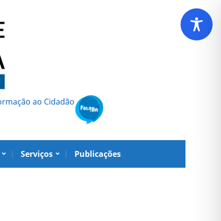
formação ao Cidadão
Serviços
Publicações