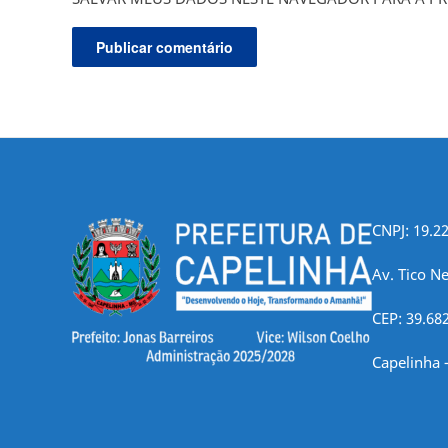
CNPJ: 19.2
Av. Tico Ne
CEP: 39.68
Capelinha 