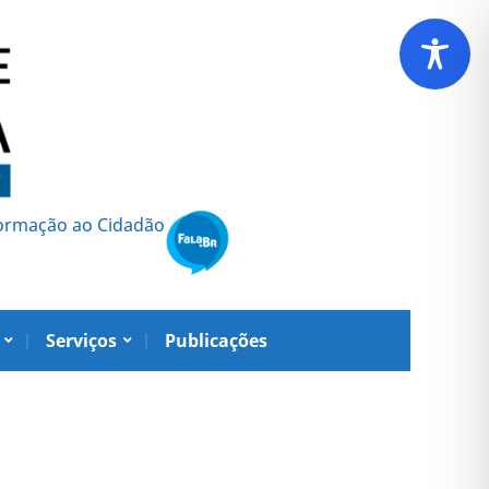
formação ao Cidadão
Serviços
Publicações