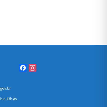
Facebook
Instagram
gov.br
h e 13h às