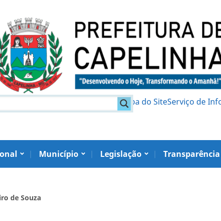
am
Política de Privacidade
Mapa do Site
Serviço de In
ional
Município
Legislação
Transparência
iro de Souza