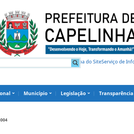
am
Política de Privacidade
Mapa do Site
Serviço de In
ional
Município
Legislação
Transparência
2004