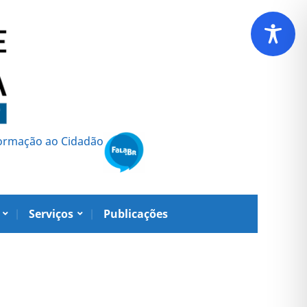
formação ao Cidadão
Serviços
Publicações