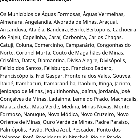
Os Municípios de Águas Formosas, Águas Vermelhas,
Almenara, Angelandia, Alvorada de Minas, Araçuaí,
Aricanduva, Ataléia, Bandeira, Berilo, Bertópolis, Cachoeira
do Pajeú, Capelinha, Caraí, Carbonita, Carlos Chagas,
Catuji, Coluna, Comercinho, Campanário, Congonhas do
Norte, Coronel Murta, Couto de Magalhães de Minas,
Crisólita, Datas, Diamantina, Divisa Alegre, Divisópolis,
Felício dos Santos, Felisburgo, Francisco Badaró,
Franciscópolis, Frei Gaspar, Fronteira dos Vales, Gouvea,
Itaipé, Itambacuri, Itamarandiba, Itaobim, Itinga, Jacinto,
Jenipapo de Minas, Jequitinhonha, Joaíma, Jordania, José
Gonçalves de Minas, Ladainha, Leme do Prado, Machacalís,
Malacacheta, Mata Verde, Medina, Minas Novas, Monte
Formoso, Nanuque, Nova Módica, Novo Cruzeiro, Novo
Oriente de Minas, Ouro Verde de Minas, Padre Paraíso,
Palmópolis, Pavão, Pedra Azul, Pescador, Ponto dos
Volantes, Poté, Presidente Kubitschek, Rio do Prado,