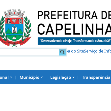
am
Política de Privacidade
Mapa do Site
Serviço de In
ional
Município
Legislação
Transparência