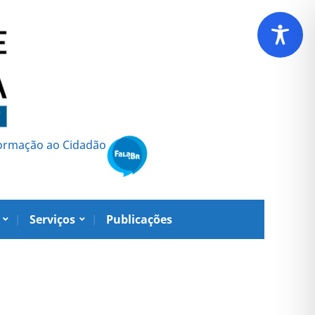
formação ao Cidadão
Serviços
Publicações