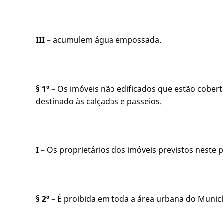
III
– acumulem água empossada.
§ 1º
– Os imóveis não edificados que estão cober
destinado às calçadas e passeios.
I
– Os proprietários dos imóveis previstos neste 
§ 2º
– É proibida em toda a área urbana do Municí