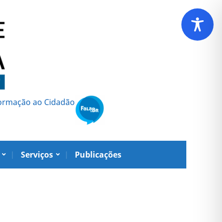
formação ao Cidadão
Serviços
Publicações