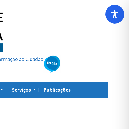
formação ao Cidadão
Serviços
Publicações