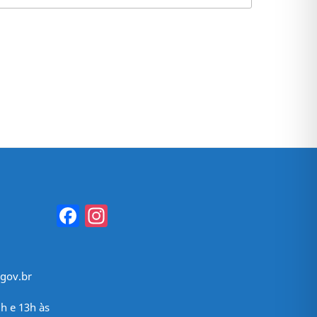
Facebook
Instagram
gov.br
h e 13h às