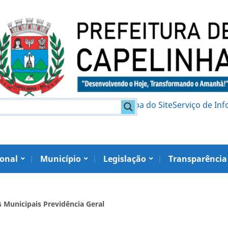
am
Política de Privacidade
Mapa do Site
Serviço de In
ional
Município
Legislação
Transparência
s Municipais Previdência Geral