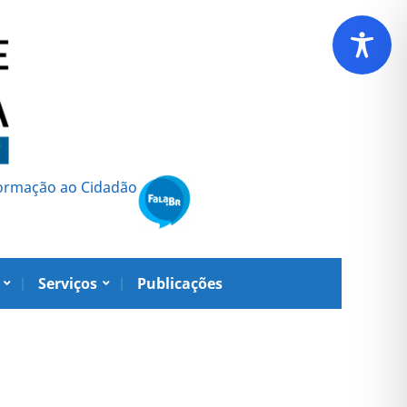
formação ao Cidadão
Serviços
Publicações