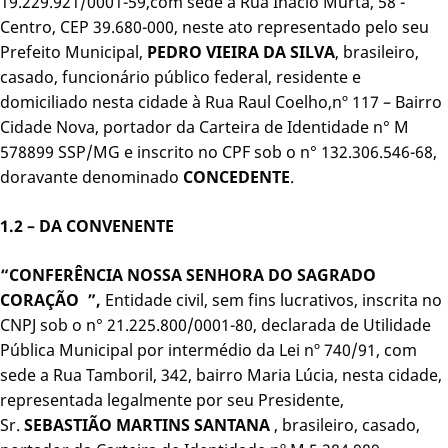
19.229.921/0001-59,com sede à Rua Inácio Murta, 58 -
Centro, CEP 39.680-000, neste ato representado pelo seu
Prefeito Municipal,
PEDRO VIEIRA DA SILVA
, brasileiro,
casado, funcionário público federal, residente e
domiciliado nesta cidade à Rua Raul Coelho,nº 117 – Bairro
Cidade Nova, portador da Carteira de Identidade n° M
578899 SSP/MG e inscrito no CPF sob o n° 132.306.546-68,
doravante denominado
CONCEDENTE
.
1.2 – DA CONVENENTE
“CONFERÊNCIA NOSSA SENHORA DO SAGRADO
CORAÇÃO ”,
Entidade civil, sem fins lucrativos, inscrita no
CNPJ sob o n° 21.225.800/0001-80, declarada de Utilidade
Pública Municipal por intermédio da Lei nº 740/91, com
sede a Rua Tamboril, 342, bairro Maria Lúcia, nesta cidade,
representada legalmente por seu Presidente,
Sr.
SEBASTIÃO MARTINS SANTANA
, brasileiro, casado,