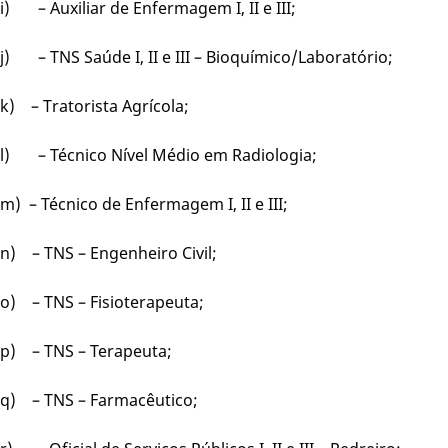
i) – Auxiliar de Enfermagem I, II e III;
j) – TNS Saúde I, II e III – Bioquímico/Laboratório;
k) – Tratorista Agrícola;
l) – Técnico Nível Médio em Radiologia;
m) – Técnico de Enfermagem I, II e III;
n) – TNS – Engenheiro Civil;
o) – TNS – Fisioterapeuta;
p) – TNS – Terapeuta;
q) – TNS – Farmacêutico;