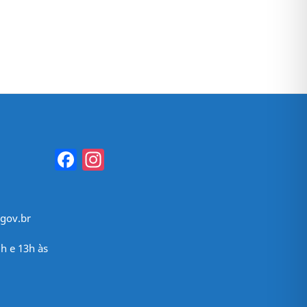
Facebook
Instagram
gov.br
h e 13h às