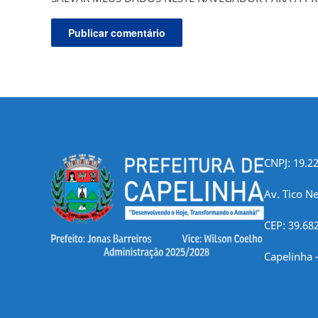
CNPJ: 19.2
Av. Tico Ne
CEP: 39.68
Capelinha 