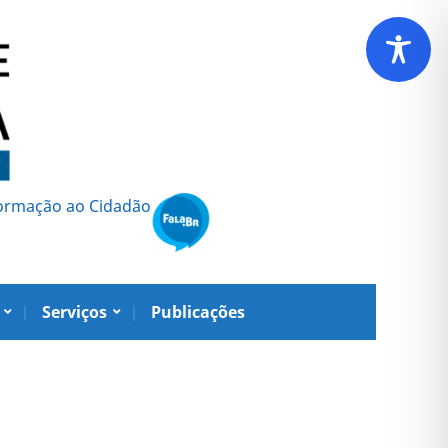
formação ao Cidadão
Serviços
Publicações