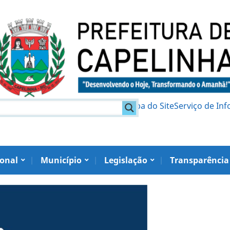
am
Política de Privacidade
Mapa do Site
Serviço de In
ional
Município
Legislação
Transparência