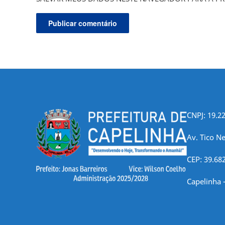
CNPJ: 19.2
Av. Tico Ne
CEP: 39.68
Capelinha 