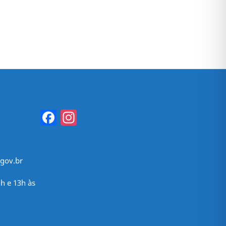
Facebook
Instagram
gov.br
h e 13h às