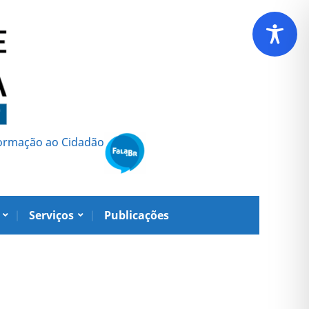
formação ao Cidadão
Serviços
Publicações