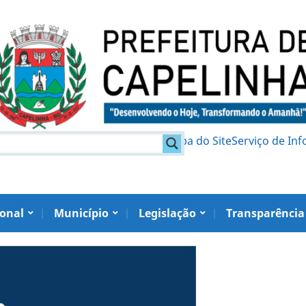
am
Política de Privacidade
Mapa do Site
Serviço de In
ional
Município
Legislação
Transparência