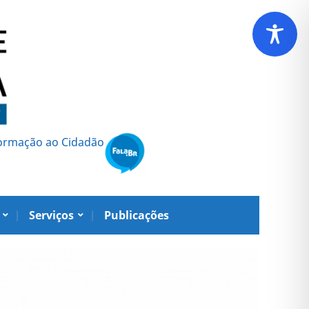
formação ao Cidadão
Serviços
Publicações