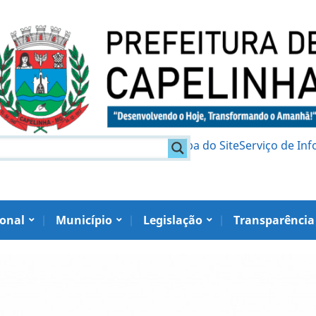
am
Política de Privacidade
Mapa do Site
Serviço de In
ional
Município
Legislação
Transparência