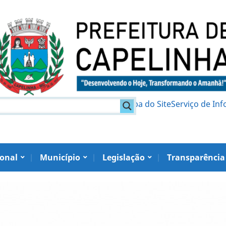
am
Política de Privacidade
Mapa do Site
Serviço de In
ional
Município
Legislação
Transparência