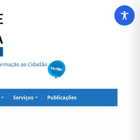
formação ao Cidadão
Serviços
Publicações