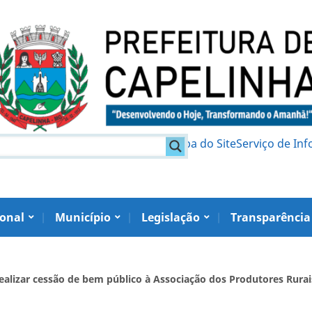
am
Política de Privacidade
Mapa do Site
Serviço de In
ional
Município
Legislação
Transparência
realizar cessão de bem público à Associação dos Produtores Rurai