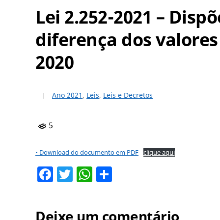
Lei 2.252-2021 – Disp
diferença dos valore
2020
Ano 2021
,
Leis
,
Leis e Decretos
5
• Download do documento em PDF
clique aqui
Facebook
Twitter
WhatsApp
Share
Deixe um comentário