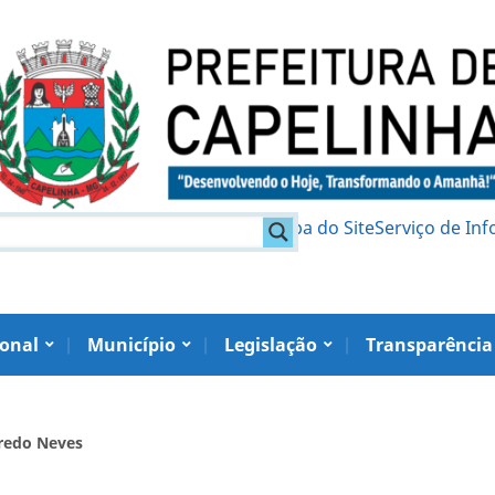
am
Política de Privacidade
Mapa do Site
Serviço de In
ional
Município
Legislação
Transparência
redo Neves