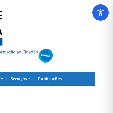
formação ao Cidadão
Serviços
Publicações