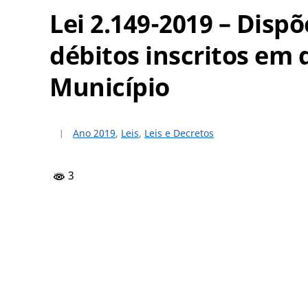
Lei 2.149-2019 – Dis
débitos inscritos em 
Município
Ano 2019
,
Leis
,
Leis e Decretos
3