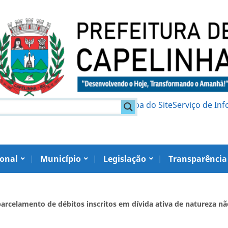
am
Política de Privacidade
Mapa do Site
Serviço de In
ional
Município
Legislação
Transparência
arcelamento de débitos inscritos em dívida ativa de natureza não