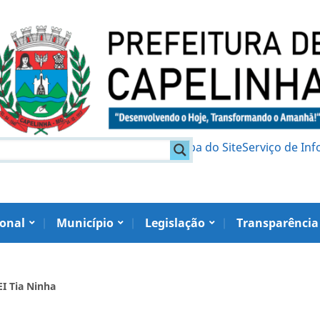
am
Política de Privacidade
Mapa do Site
Serviço de In
ional
Município
Legislação
Transparência
I Tia Ninha