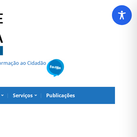
formação ao Cidadão
Serviços
Publicações