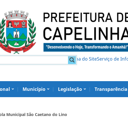
am
Política de Privacidade
Mapa do Site
Serviço de In
ional
Município
Legislação
Transparência
cola Municipal São Caetano do Lino