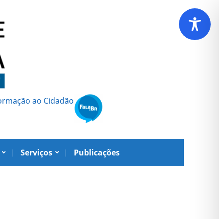
formação ao Cidadão
Serviços
Publicações