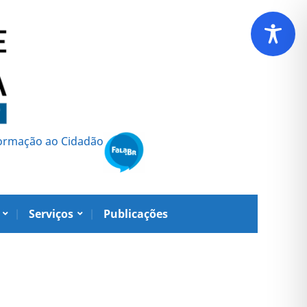
formação ao Cidadão
Serviços
Publicações