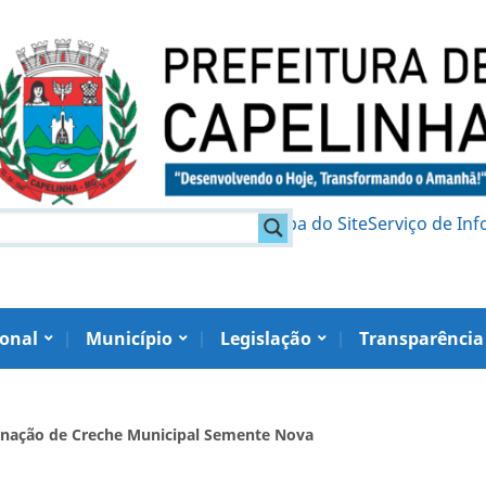
am
Política de Privacidade
Mapa do Site
Serviço de In
ional
Município
Legislação
Transparência
minação de Creche Municipal Semente Nova