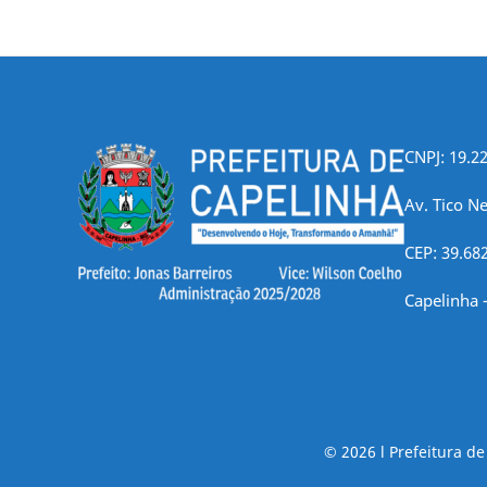
CNPJ: 19.2
Av. Tico Ne
CEP: 39.68
Capelinha 
© 2026 l Prefeitura d