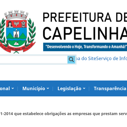
am
Política de Privacidade
Mapa do Site
Serviço de In
ional
Município
Legislação
Transparência
871-2014 que estabelece obrigações as empresas que prestam ser